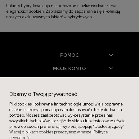
Lakiery hybrydowe dają nieskończone możliwości tworzenia
eleganckich zdobień. Zapraszamy do zapoznania się z kolekcją
naszych ekskluzywnych lakierów hybrydowych.
POMOC
MOJE KONTO
PŁATNOŚCI I DOSTAWA
Dbamy o Twoją prywatność
INFORMACJE
Pliki cookies i pokrewne im technologie umożliwiają poprawne
O NAS
działanie strony i pomagają nam dostosować ofertę do Twoich
potrzeb. Możesz zaakceptować wykorzystanie przez nas
wszystkich tych plików i przejść do sklepu lub dostosować użycie
plików do swoich preferencji, wybierając opcję "Dostosuj zgody".
Więcej o plikach cookies przeczytasz w naszej Polityce
prywatności.