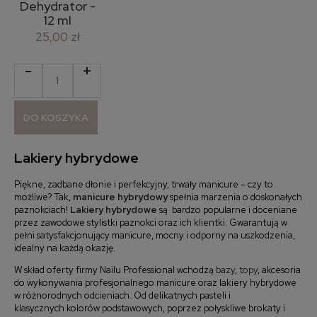
Dehydrator -
12 ml
25,00 zł
-
+
DO KOSZYKA
Lakiery hybrydowe
Piękne, zadbane dłonie i perfekcyjny, trwały manicure – czy to
możliwe? Tak,
manicure hybrydowy
spełnia marzenia o doskonałych
paznokciach!
Lakiery hybrydowe
są bardzo popularne i doceniane
przez zawodowe stylistki paznokci oraz ich klientki. Gwarantują w
pełni satysfakcjonujący manicure, mocny i odporny na uszkodzenia,
idealny na każdą okazję.
W skład oferty firmy Nailu Professional wchodzą
bazy
,
topy
, akcesoria
do wykonywania profesjonalnego manicure oraz lakiery hybrydowe
w różnorodnych odcieniach. Od delikatnych pasteli i
klasycznych kolorów podstawowych, poprzez połyskliwe brokaty i