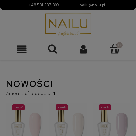
+48 531 237 810
|
nailu@nailu.pl
NOWOŚCI
Amount of products:
4
nowość
nowość
nowość