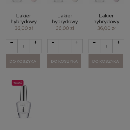
Lakier
Lakier
Lakier
hybrydowy
hybrydowy
hybrydowy
#762 So
#763 Need It
#764
36,00 zł
36,00 zł
36,00 zł
Pretty - 8 ml
- 8 ml
Obsessed - 8
ml
-
+
-
+
-
+
DO KOSZYKA
DO KOSZYKA
DO KOSZYKA
nowość