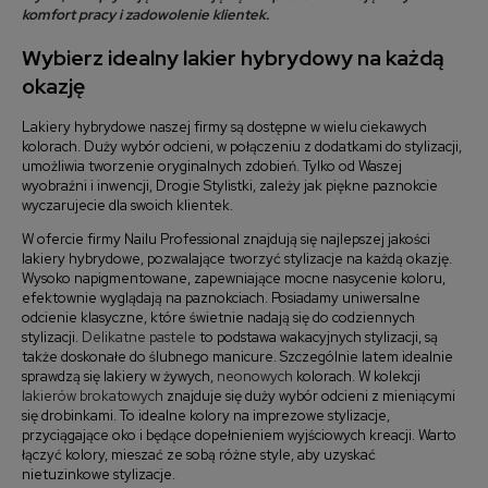
komfort pracy i zadowolenie klientek.
Wybierz idealny lakier hybrydowy na każdą
okazję
Lakiery hybrydowe naszej firmy są dostępne w wielu ciekawych
kolorach. Duży wybór odcieni, w połączeniu z dodatkami do stylizacji,
umożliwia tworzenie oryginalnych zdobień. Tylko od Waszej
wyobraźni i inwencji, Drogie Stylistki, zależy jak piękne paznokcie
wyczarujecie dla swoich klientek.
W ofercie firmy Nailu Professional znajdują się najlepszej jakości
lakiery hybrydowe, pozwalające tworzyć stylizacje na każdą okazję.
Wysoko napigmentowane, zapewniające mocne nasycenie koloru,
efektownie wyglądają na paznokciach. Posiadamy uniwersalne
odcienie klasyczne, które świetnie nadają się do codziennych
stylizacji.
Delikatne pastele
to podstawa wakacyjnych stylizacji, są
także doskonałe do ślubnego manicure. Szczególnie latem idealnie
sprawdzą się lakiery w żywych,
neonowych
kolorach. W kolekcji
lakierów brokatowych
znajduje się duży wybór odcieni z mieniącymi
się drobinkami. To idealne kolory na imprezowe stylizacje,
przyciągające oko i będące dopełnieniem wyjściowych kreacji. Warto
łączyć kolory, mieszać ze sobą różne style, aby uzyskać
nietuzinkowe stylizacje.