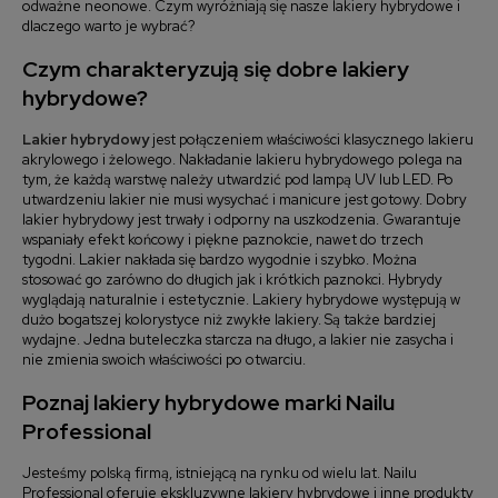
odważne neonowe. Czym wyróżniają się nasze lakiery hybrydowe i
dlaczego warto je wybrać?
Czym charakteryzują się dobre lakiery
hybrydowe?
Lakier hybrydowy
jest połączeniem właściwości klasycznego lakieru
akrylowego i żelowego. Nakładanie lakieru hybrydowego polega na
tym, że każdą warstwę należy utwardzić pod lampą UV lub LED. Po
utwardzeniu lakier nie musi wysychać i manicure jest gotowy. Dobry
lakier hybrydowy jest trwały i odporny na uszkodzenia. Gwarantuje
wspaniały efekt końcowy i piękne paznokcie, nawet do trzech
tygodni. Lakier nakłada się bardzo wygodnie i szybko. Można
stosować go zarówno do długich jak i krótkich paznokci. Hybrydy
wyglądają naturalnie i estetycznie. Lakiery hybrydowe występują w
dużo bogatszej kolorystyce niż zwykłe lakiery. Są także bardziej
wydajne. Jedna buteleczka starcza na długo, a lakier nie zasycha i
nie zmienia swoich właściwości po otwarciu.
Poznaj lakiery hybrydowe marki Nailu
Professional
Jesteśmy polską firmą, istniejącą na rynku od wielu lat. Nailu
Professional oferuje ekskluzywne lakiery hybrydowe i inne produkty