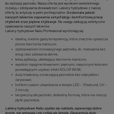
do stylizacji paznokci. Nasza oferta jest wynikiem wieloletniego
rozwoju i zdobywania doświadczeń. Lakiery hybrydowe z naszej
oferty to artykuły w pełni profesjonalne.
Doskonała jakość
naszych lakierów zapewnia satysfakcję i komfortową pracę
stylistek oraz piękne stylizacje.
Na uwagę zasługują estetyczne
opakowania naszych lakierów.
Lakiery hybrydowe Nailu Professional wyróżniają się:
idealną, średnio gęstą konsystencją, która znacznie upraszcza
proces tworzenia manicure;
zastosowaniem innowacyjnego pędzelka, do malowania bez
smug i bez zalewania skórek;
łatwą aplikacją, ułatwiającą tworzenie manicure;
wysokim napigmentowaniem i pięknymi, nasyconymi kolorami
pozwalającymi uzyskać efekt KOLOR WOW;
dużą trwałością, oznaczającą paznokcie bez odprysków i
zarysowań;
krótkim czasem utwardzania w lampie LED – 30sekund, UV –
2 minuty;
bezpieczną dla paznokci, delikatną formułą, która nie niszczy
płytki paznokcia.
Lakiery hybrydowe Nailu szybko się nakłada, zapewniają dobre
krycie, nie spływają i nie cofają się lampie. Gwarantują duży