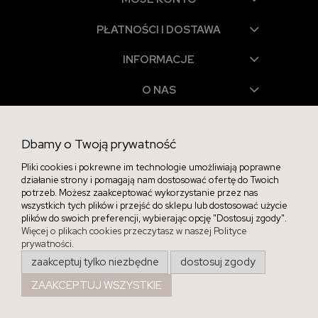
PŁATNOŚCI I DOSTAWA
INFORMACJE
O NAS
Dbamy o Twoją prywatność
Pliki cookies i pokrewne im technologie umożliwiają poprawne
projekt i realizacja:
oprogramowanie:
Shoper
działanie strony i pomagają nam dostosować ofertę do Twoich
potrzeb. Możesz zaakceptować wykorzystanie przez nas
wszystkich tych plików i przejść do sklepu lub dostosować użycie
Copyright © 2026 Nailu.pl. Wszelkie Prawa Zastrzeżone.
plików do swoich preferencji, wybierając opcję "Dostosuj zgody".
Więcej o plikach cookies przeczytasz w naszej Polityce
prywatności.
zaakceptuj tylko niezbędne
dostosuj zgody
ZAAKCEPTUJ WSZYSTKIE