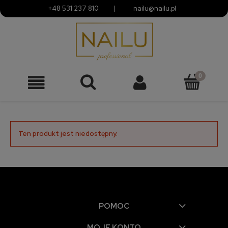
+48 531 237 810
|
nailu@nailu.pl
Ten produkt jest niedostępny.
POMOC
MOJE KONTO