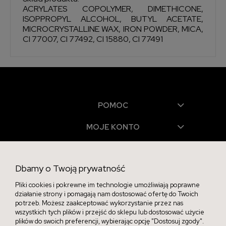
ACRYLATES COPOLYMER, DIMETHICONE,
ISOPPROPYL ALCOHOL, BUTYL ACETATE,
MICROCRYSTALLINE WAX, IRON POWDER, MICA,
CI 77007, CI 77492, CI 15880, CI 77491
POMOC
MOJE KONTO
PŁATNOŚCI I DOSTAWA
Dbamy o Twoją prywatność
INFORMACJE
Pliki cookies i pokrewne im technologie umożliwiają poprawne
O NAS
działanie strony i pomagają nam dostosować ofertę do Twoich
potrzeb. Możesz zaakceptować wykorzystanie przez nas
wszystkich tych plików i przejść do sklepu lub dostosować użycie
plików do swoich preferencji, wybierając opcję "Dostosuj zgody".