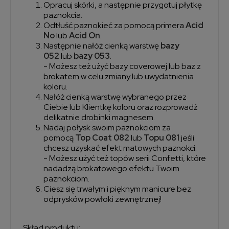
Opracuj skórki, a następnie przygotuj płytkę
paznokcia.
Odtłuść paznokieć za pomocą primera
Acid
No
lub
Acid On
.
Następnie nałóż cienką warstwę
bazy
052
lub
bazy 053
.
- Możesz też użyć bazy coverowej lub baz z
brokatem w celu zmiany lub uwydatnienia
koloru.
Nałóż cienką warstwę wybranego przez
Ciebie lub Klientkę koloru oraz rozprowadź
delikatnie drobinki magnesem.
Nadaj połysk swoim paznokciom za
pomocą
Top Coat 082
lub
Topu 081
jeśli
chcesz uzyskać efekt matowych paznokci.
- Możesz użyć też topów serii Confetti, które
nadadzą brokatowego efektu Twoim
paznokciom.
Ciesz się trwałym i pięknym manicure bez
odprysków powłoki zewnętrznej!
Skład produktu: