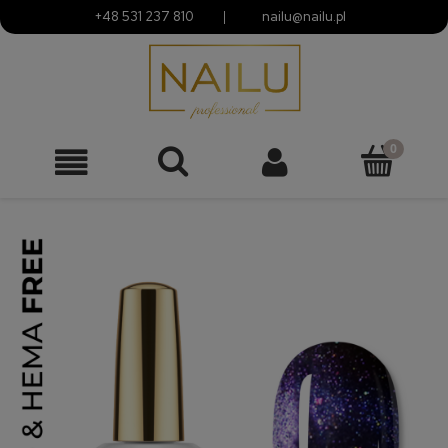
+48 531 237 810
|
nailu@nailu.pl