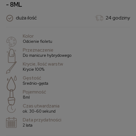
- 8ML
duża ilość
24 godziny
Kolor
Odcienie fioletu
Przeznaczenie
Do manicure hybrydowego
Krycie, Ilość warstw
Krycie 100%
Gęstość
Średnio-gęsta
Pojemność
8ml
Czas utwardzania
ok. 30-60 sekund
Data przydatności
2 lata