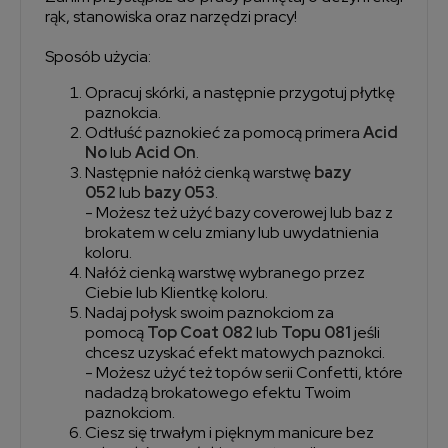
rąk, stanowiska oraz narzędzi pracy!
Sposób użycia:
Opracuj skórki, a następnie przygotuj płytkę
paznokcia.
Odtłuść paznokieć za pomocą primera
Acid
No
lub
Acid On
.
Następnie nałóż cienką warstwę
bazy
052
lub
bazy 053
.
- Możesz też użyć bazy coverowej lub baz z
brokatem w celu zmiany lub uwydatnienia
koloru.
Nałóż cienką warstwę wybranego przez
Ciebie lub Klientkę koloru.
Nadaj połysk swoim paznokciom za
pomocą
Top Coat 082
lub
Topu 081
jeśli
chcesz uzyskać efekt matowych paznokci.
- Możesz użyć też topów serii Confetti, które
nadadzą brokatowego efektu Twoim
paznokciom.
Ciesz się trwałym i pięknym manicure bez