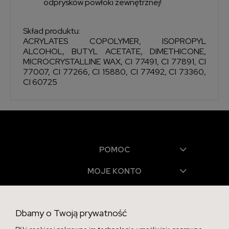
odprysków powłoki zewnętrznej!
Skład produktu:
ACRYLATES COPOLYMER, ISOPROPYL
ALCOHOL, BUTYL ACETATE, DIMETHICONE,
MICROCRYSTALLINE WAX, CI 77491, CI 77891, CI
77007, CI 77266, CI 15880, CI 77492, CI 73360,
CI 60725
POMOC
MOJE KONTO
PŁATNOŚCI I DOSTAWA
Dbamy o Twoją prywatność
INFORMACJE