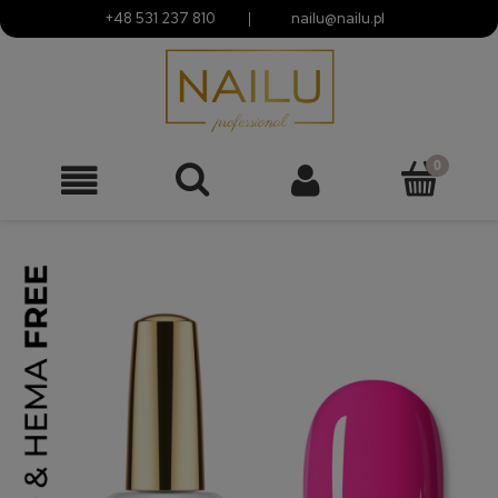
+48 531 237 810
|
nailu@nailu.pl