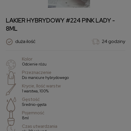
LAKIER HYBRYDOWY #224 PINK LADY -
8ML
duża ilość
24 godziny
Kolor
Odcienie różu
Przeznaczenie
Do manicure hybrydowego
Krycie, Ilość warstw
1 warstwa, 100%
Gęstość
Średnio-gęsta
Pojemność
8ml
Czas utwardzania